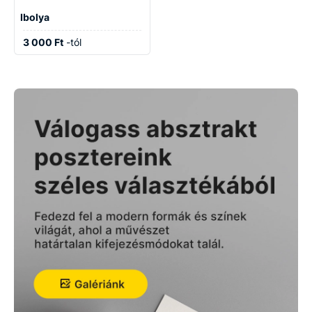
Ibolya
3 000 Ft
-tól