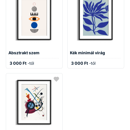
Absztrakt szem
Kék minimál virág
3 000 Ft
-tól
3 000 Ft
-tól