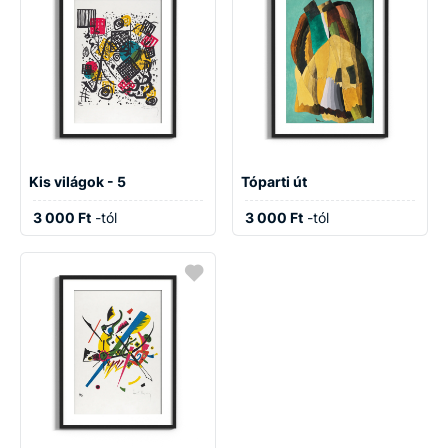
Kis világok - 5
Tóparti út
3 000 Ft
-tól
3 000 Ft
-tól